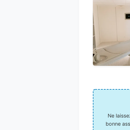
Ne laiss
bonne ass