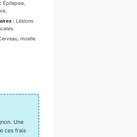
:
Épilepsie,
bre.
ires :
Lésions
scales.
erveau, moelle
gnon. Une
 ces frais